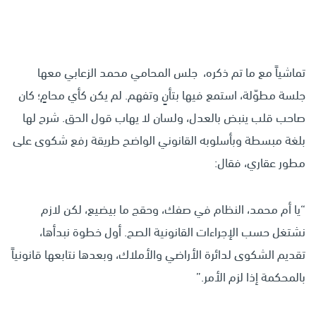
تماشياً مع ما تم ذكره، جلس المحامي محمد الزعابي معها
جلسة مطوّلة، استمع فيها بتأنٍ وتفهم. لم يكن كأي محامٍ؛ كان
صاحب قلب ينبض بالعدل، ولسان لا يهاب قول الحق. شرح لها
بلغة مبسطة وبأسلوبه القانوني الواضح طريقة رفع شكوى على
مطور عقاري، فقال:
“يا أم محمد، النظام في صفك، وحقج ما بيضيع، لكن لازم
نشتغل حسب الإجراءات القانونية الصح. أول خطوة نبدأها،
تقديم الشكوى لدائرة الأراضي والأملاك، وبعدها نتابعها قانونياً
بالمحكمة إذا لزم الأمر.”