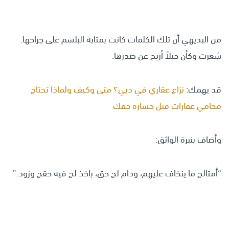
من البديهي أن تلك الكلمات كانت بمثابة البلسم على جراحها.
شعرت وكأن جبلاً أزيح عن صدرها.
قد يهمك:
نزاع عقاري في دبي؟ متى وكيف ولماذا تحتاج
محامي عقارات قبل خسارة حقك
وأضاف بنبرة الواثق:
“أمثالج ما ينخاف عليهم، ودام لج حق، باخذ لج فيه حقج وزود.”