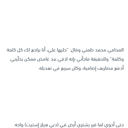
المحامي محمد طمني وقال: “خليها علي، أنا براجع لك كل كلمة
وكلمة” وللحقيقة فاجأني بإنه لاقي بند غامض ممكن يخلّيني
أدفع مصاريف إضافية، وكان سريع في تعديله.
حتى أخوي لما قرر يشتري أرض في (دبي هيلز إستيت) واجه