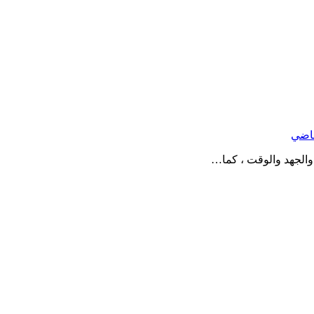
قاضي
الجهد والوقت ، كما…