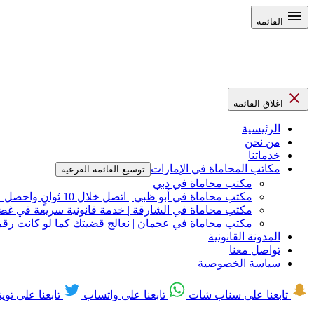
القائمة
اغلاق القائمة
الرئيسية
من نحن
خدماتنا
مكاتب المحاماة في الإمارات
توسيع القائمة الفرعية
مكتب محاماة في دبي
مكتب محاماة في أبو ظبي | اتصل خلال 10 ثوانٍ واحصل على دعم قانوني مباشر
مكتب محاماة في الشارقة | خدمة قانونية سريعة في غضون 48 
مكتب محاماة في عجمان | نعالج قضيتك كما لو كانت رقم 1 في أولوياتنا – لأنها كذ
المدونة القانونية
تواصل معنا
سياسة الخصوصية
تابعنا على سناب شات
تابعنا على واتساب
تابعنا على تويت