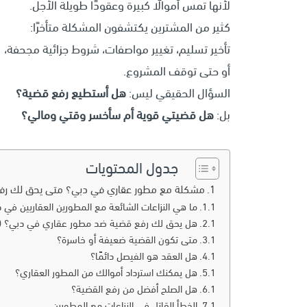
لأنها تمس أموالًا كبيرة وعقودًا طويلة الأجل.
كثير من المشترين يكتشفون المشكلة متأخرًا:
تأخير تسليم، تغيير مواصفات، شروط جزائية مجحفة،
أو حتى توقف المشروع.
السؤال الحقيقي ليس:
هل أستطيع رفع قضية؟
بل:
هل قضيتي قوية أم سأخسر وقتي ومالي؟
جدول المحتويات
مشكلة مع مطور عقاري في دبي؟ متى يحق لك رفع
ما هي النزاعات الشائعة مع المطورين العقاريين في 
هل يحق لك رفع قضية ضد مطور عقاري في دبي؟ (الإ
متى تكون القضية ضعيفة أو خاسرة؟
هل العقد هو الفيصل دائمًا؟
هل يمكنك استرداد أموالك من المطور العقاري؟
هل الصلح أفضل من رفع القضية؟
الخطأ القاتل في النزاعات مع المطورين