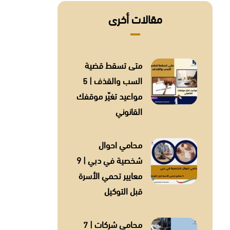
مقالات أخرى
متى تسقط قضية
السب والقذف | 5
مواعيد تغيّر موقفك
القانوني
محامي احوال
شخصية في دبي | 9
معايير تحمي الأسرة
قبل التوكيل
محامي شركات | 7