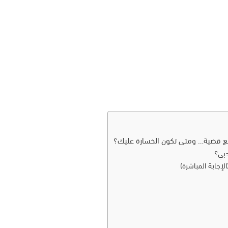
 قضية… ومتى تكون الخسارة عليك؟
دبي؟
جابة المباشرة)