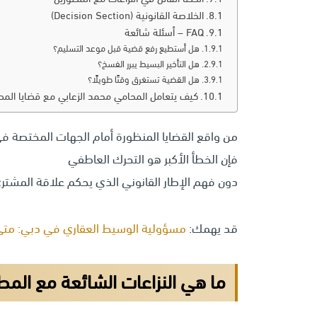
الخلاصة القانونية (Decision Section)
FAQ – أسئلة شائعة
هل أستطيع رفع قضية قبل موعد التسليم؟
هل التأخير البسيط يبرر الفسخ؟
هل القضية تستغرق وقتًا طويلًا؟
كيف يتعامل المحامي محمد الزعابي مع قضايا المطو
من واقع القضايا المنظورة أمام الجهات المختصة ف
فإن الخطأ الأكبر هو التحرك العاطفي
دون فهم الإطار القانوني الذي يحكم علاقة المشتري
قد يهمك:
مسؤولية الوسيط العقاري في دبي: متى يُ
ما هي النزاعات الشائعة مع المط