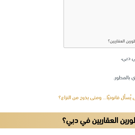
رين العقاريين؟
ي دبي،
 بالمطور.
سأل قانونيًا… ومتى يخرج من النزاع؟
ورين العقاريين في دبي؟