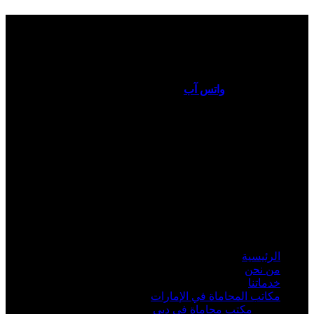
افضل محامي في دولة الإمارات
العربية المتحدة
استشارات قانونية
واتس آب
دبي - ابو ظبي - الشارقة - عجمان
رقم تليفون "0505225262 " محامي مشهور في الشارقة - دبي - ابو
ظبي
,
المحامي محمد الزعابي خبرة لأكثر من 12 سنة في مجال
المحاماة والاستشارات القانونية في الدولة. لديه أكثر من 2200
قضية ناجحة وتعد من أكثر القضايا تعقيدا". تواصل الآن لحجز
استشارتك.
رقم محامي في دبي - الشارقة - ابو ظبي.
أهم الروابط
الرئيسية
من نحن
خدماتنا
مكاتب المحاماة في الإمارات
مكتب محاماة في دبي