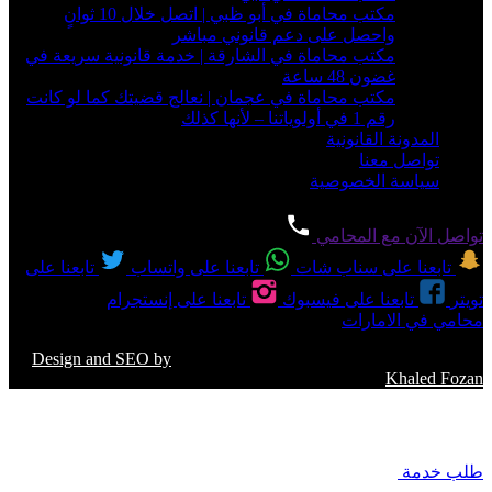
مكتب محاماة في أبو ظبي | اتصل خلال 10 ثوانٍ
واحصل على دعم قانوني مباشر
مكتب محاماة في الشارقة | خدمة قانونية سريعة في
غضون 48 ساعة
مكتب محاماة في عجمان | نعالج قضيتك كما لو كانت
رقم 1 في أولوياتنا – لأنها كذلك
المدونة القانونية
تواصل معنا
سياسة الخصوصية
تواصل الآن مع المحامي
تابعنا على سناب شات
تابعنا على واتساب
تابعنا على
تويتر
تابعنا على فيسبوك
تابعنا على إنستجرام
محامي في الامارات
حقوق النشر 2026 © جميع الحقوق محفوظة
Design and SEO by
Khaled Fozan
طلب خدمة