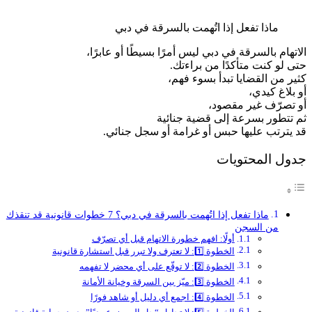
ماذا تفعل إذا اتُهمت بالسرقة في دبي
الاتهام بالسرقة في دبي ليس أمرًا بسيطًا أو عابرًا،
حتى لو كنت متأكدًا من براءتك.
كثير من القضايا تبدأ بسوء فهم،
أو بلاغ كيدي،
أو تصرّف غير مقصود،
ثم تتطور بسرعة إلى قضية جنائية
قد يترتب عليها حبس أو غرامة أو سجل جنائي.
جدول المحتويات
ماذا تفعل إذا اتُهمت بالسرقة في دبي؟ 7 خطوات قانونية قد تنقذك
من السجن
أولًا: افهم خطورة الاتهام قبل أي تصرّف
الخطوة 1️⃣: لا تعترف ولا تبرر قبل استشارة قانونية
الخطوة 2️⃣: لا توقّع على أي محضر لا تفهمه
الخطوة 3️⃣: ميّز بين السرقة وخيانة الأمانة
الخطوة 4️⃣: اجمع أي دليل أو شاهد فورًا