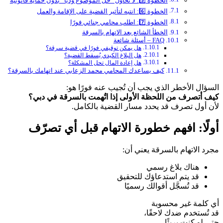
الخطوة 5️⃣: لا تحاول “حل الموضوع وديًا” بدون حماية قانونية
الخطوة 6️⃣: انتبه لتأثير القضية على الإقامة والعمل
الخطوة 7️⃣: اطلب محامي جنائي فورًا
الخطأ الشائع بعد الاتهام بالسرقة
FAQ – أسئلة شائعة
هل يمكن توقيفي فورًا في قضية سرقة؟
هل البلاغ الكيدي يُسقط القضية؟
هل إعادة المال تحل المشكلة؟
كيف يساعدك المحامي محمد الزعابي عند اتهامك بالسرقة؟
السؤال الأخطر الذي يجب أن تُجيب عنه فورًا هو:
كيف أتصرف من اللحظة الأولى إذا اتُهمت بالسرقة في دبي؟
لأن أول تصرف قد يحدد مسار القضية بالكامل.
أولًا: افهم خطورة الاتهام قبل أي تصرّف
مجرد الاتهام بالسرقة يعني أن:
هناك بلاغ رسمي
قد يتم استدعاؤك للتحقيق
قد تُسجَّل أقوالك رسميًا
أي كلمة غير محسوبة
قد تُستخدم ضدك لاحقًا،
حتى لو كنت بريئًا.