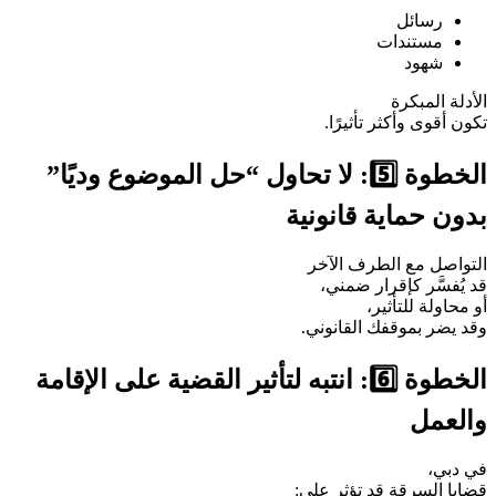
رسائل
مستندات
شهود
الأدلة المبكرة
تكون أقوى وأكثر تأثيرًا.
الخطوة 5️⃣: لا تحاول “حل الموضوع وديًا”
بدون حماية قانونية
التواصل مع الطرف الآخر
قد يُفسَّر كإقرار ضمني،
أو محاولة للتأثير،
وقد يضر بموقفك القانوني.
الخطوة 6️⃣: انتبه لتأثير القضية على الإقامة
والعمل
في دبي،
قضايا السرقة قد تؤثر على: