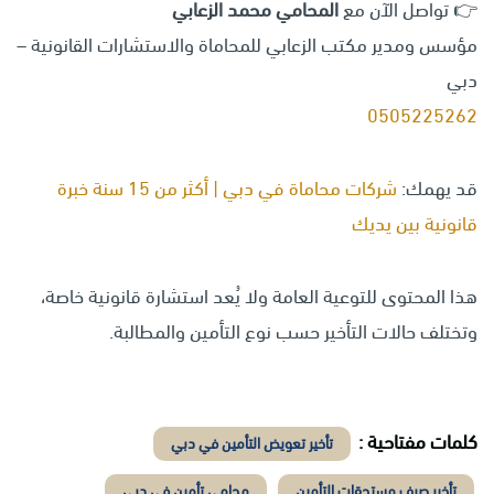
👉 تواصل الآن مع
المحامي محمد الزعابي
مؤسس ومدير مكتب الزعابي للمحاماة والاستشارات القانونية –
دبي
0505225262
قد يهمك:
شركات محاماة في دبي | أكثر من 15 سنة خبرة
قانونية بين يديك
هذا المحتوى للتوعية العامة ولا يُعد استشارة قانونية خاصة،
وتختلف حالات التأخير حسب نوع التأمين والمطالبة.
كلمات مفتاحية :
تأخير تعويض التأمين في دبي
تأخير صرف مستحقات التأمين
محامي تأمين في دبي