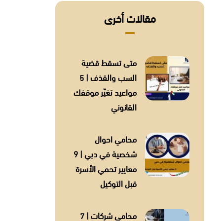
مقالات أخرى
متى تسقط قضية
السب والقذف | 5
مواعيد تغيّر موقفك
القانوني
محامي احوال
شخصية في دبي | 9
معايير تحمي الأسرة
قبل التوكيل
محامي شركات | 7