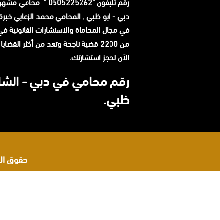
رقم تليفون "0505225262 " م
دبي - ابو ظبي
,
في مجال المحاماة والاستشارات القانونية في ا
من 2200 قضية ناجحة وتعد من أكثر القضاي
الآن لحجز استشارتك.
رقم محامي في دبي - الشار
ظبي.
حقوق النشر 2026 © جميع ا
اشهر محامي في البحرين
محامي مطالبات مالية في البحرين
رقم محامي في البحرين