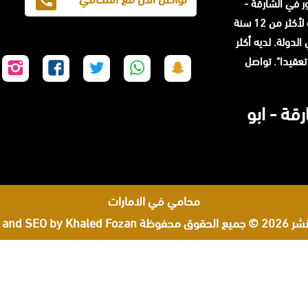
حامي مشهور في الشارقة -
المحامي محمد الزعابي خبرة لأكثر من 12 سنة
لدولة. لديه أكثر
ا تعقيدا". تواصل
تابعنا
تابعنا
تابعنا
تابعنا
تا
على
على
على
على
عل
سناب
واتساب
تويتر
فيسبوك
إن
قة - ابو
شات
محامي في الامارات
لحقوق محفوظة
 and SEO by Khaled Fozan