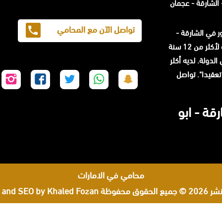
الشارقة - عجمان
تواصل الآن مع المحامي
حامي مشهور في الشارقة -
المحامي محمد الزعابي خبرة لأكثر من 12 سنة
لدولة. لديه أكثر
ا تعقيدا". تواصل
تابعنا
تابعنا
تابعنا
تابعنا
تا
على
على
على
على
عل
سناب
واتساب
تويتر
فيسبوك
إن
قة - ابو
شات
محامي في الامارات
لحقوق محفوظة
 and SEO by Khaled Fozan