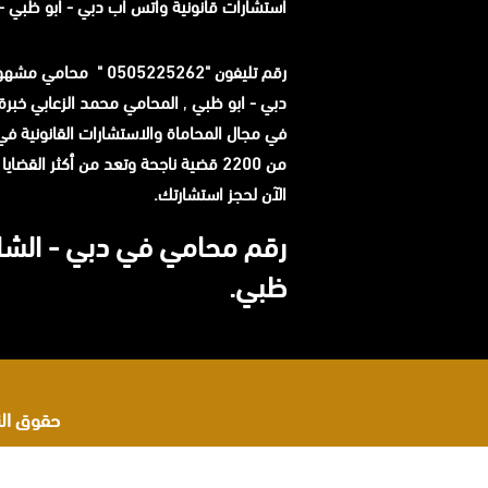
استشارات قانونية
واتس آب
دبي - ابو ظبي - 
رقم تليفون "0505225262 " م
دبي - ابو ظبي
,
في مجال المحاماة والاستشارات القانونية في ا
من 2200 قضية ناجحة وتعد من أكثر القضاي
الآن لحجز استشارتك.
رقم محامي في دبي - الشار
ظبي.
حقوق النشر 2026 © جميع ا
اشهر محامي في البحرين