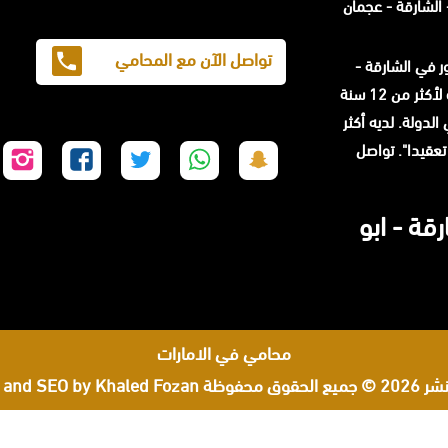
الشارقة - عجمان
تواصل الآن مع المحامي
حامي مشهور في الشارقة -
المحامي محمد الزعابي خبرة لأكثر من 12 سنة
لدولة. لديه أكثر
ا تعقيدا". تواصل
تابعنا
تابعنا
تابعنا
تابعنا
تا
على
على
على
على
عل
سناب
واتساب
تويتر
فيسبوك
إن
قة - ابو
شات
محامي في الامارات
لحقوق محفوظة
 and SEO by Khaled Fozan