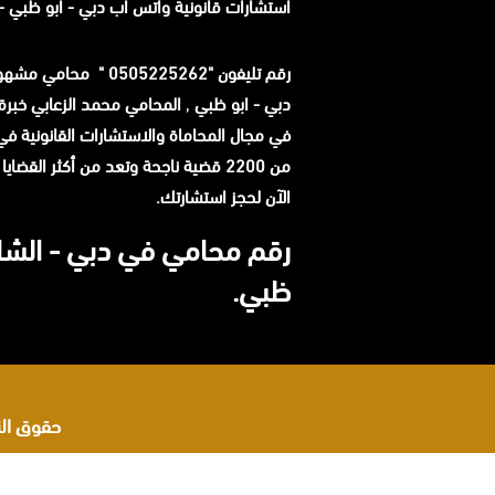
استشارات قانونية
واتس آب
دبي - ابو ظبي - 
رقم تليفون "0505225262 " م
دبي - ابو ظبي
,
في مجال المحاماة والاستشارات القانونية في ا
من 2200 قضية ناجحة وتعد من أكثر القضاي
الآن لحجز استشارتك.
رقم محامي في دبي - الشار
ظبي.
حقوق النشر 2026 © جميع ا
اشهر محامي في البحرين