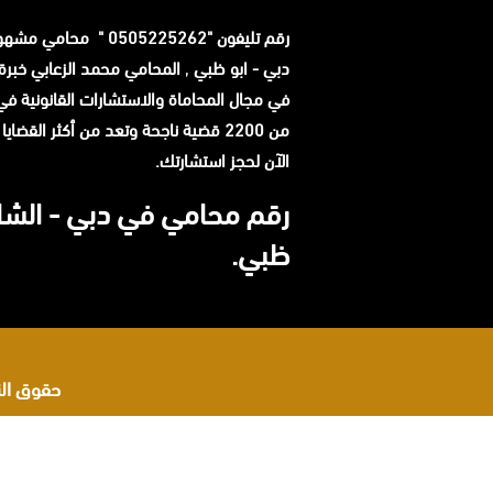
رقم تليفون "0505225262 " م
دبي - ابو ظبي
,
في مجال المحاماة والاستشارات القانونية في ا
من 2200 قضية ناجحة وتعد من أكثر القضاي
الآن لحجز استشارتك.
رقم محامي في دبي - الشار
ظبي.
حقوق النشر 2026 © جميع ا
اشهر محامي في البحرين
محامي مطالبات مالية في البحرين