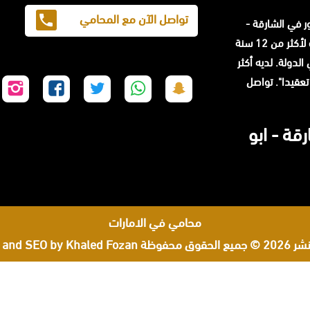
تواصل الآن مع المحامي
حامي مشهور في الشارقة -
المحامي محمد الزعابي خبرة لأكثر من 12 سنة
لدولة. لديه أكثر
ا تعقيدا". تواصل
تابعنا
تابعنا
تابعنا
تابعنا
تا
على
على
على
على
عل
سناب
واتساب
تويتر
فيسبوك
إن
قة - ابو
شات
محامي في الامارات
لحقوق محفوظة
 and SEO by Khaled Fozan