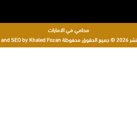
محامي في الامارات
لحقوق محفوظة
 and SEO by Khaled Fozan
×
استشارة قانونية مباشرة
ل تحتاج إلى توجيه قانوني
اضح في دبي؟
بدأ بإرسال ملخص موجز عن موضوعك عبر واتساب، وسيتم الاطلاع عليه
تحديد الخطوة المناسبة وإمكانية حجز موعد.