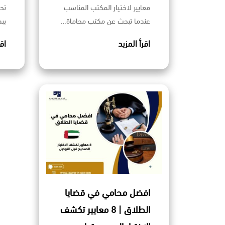
معايير لاختيار المكتب المناسب
تح
عندما تبحث عن مكتب محاماة…
يب
اقرأ المزيد
اق
افضل محامي في قضايا
الطلاق | 8 معايير تكشف