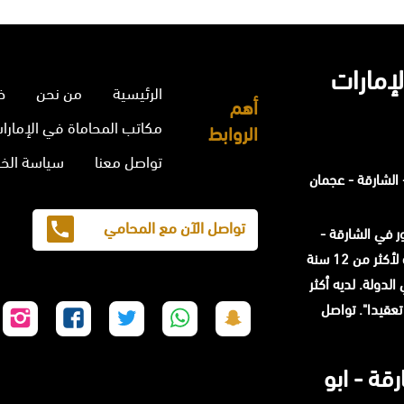
إمارات
الرئيسية
من نحن
خ
أهم
مكاتب المحاماة في الإمارا
الروابط
تواصل معنا
سياسة الخ
الشارقة - عجمان
تواصل الآن مع المحامي
حامي مشهور في الشارقة -
المحامي محمد الزعابي خبرة لأكثر من 12 سنة
لدولة. لديه أكثر
ا تعقيدا". تواصل
تابعنا
تابعنا
تابعنا
تابعنا
تا
على
على
على
على
عل
سناب
واتساب
تويتر
فيسبوك
إن
قة - ابو
شات