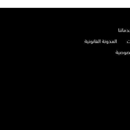
دماتنا
ت
المدونة القانونية
صوصية
بعنا
ى
ستجرام