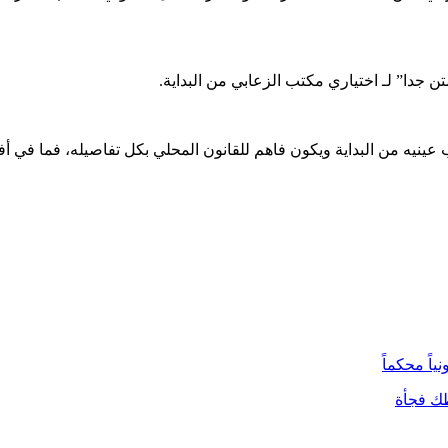
تن جدا” لـ اختياري مكتب الزعابي من البداية.
نيه من البداية ويكون فاهم للقانون المحلي بكل تفاصيله، فما في أ
ياً محكماً
طك فجأة