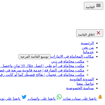
القائمة
اغلاق القائمة
الرئيسية
من نحن
خدماتنا
مكاتب المحاماة في الإمارات
توسيع القائمة الفرعية
مكتب محاماة في دبي
مكتب محاماة في أبو ظبي | اتصل خلال 10 ثوانٍ واحصل على دعم قانوني مباشر
مكتب محاماة في الشارقة | خدمة قانونية سريعة في غضون 48 
مكتب محاماة في عجمان | نعالج قضيتك كما لو كانت رقم 1 في أولوياتنا – لأنها كذ
المدونة القانونية
تواصل معنا
سياسة الخصوصية
تابعنا على سناب شات
تابعنا على واتساب
تابعنا على تويت