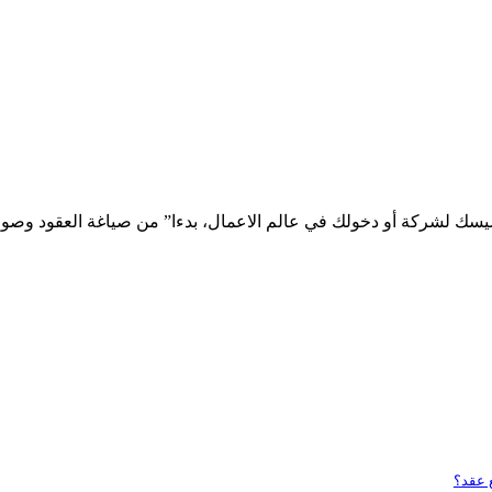
سك لشركة أو دخولك في عالم الاعمال، بدءا” من صياغة العقود وصولا” ل
 عقد؟