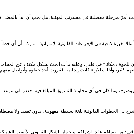
ت أمرّ بمرحلة مفصلية في مسيرتي المهنية، هل يجب أن ابدأ بالمضي 
أملك خبرة كافية في الإجراءات القانونية الإماراتية، مدركا” أن أي خط
 للخوف مكانا” في قلبي، وعليه بدأت أبحث بشكل مكثف عن المحامي ا
نهم كثير، وأغلب الآراء كانت إيجابية، فقررت أخد خطوة وأتواصل معهم.
ضوح، وما كان في أي محاولة للتسويق المبالغ فيه. حددوا لي موعد لل
شرح لي الخطوات القانونية بلغة بسيطة مفهومة، بدون تعقيد ولا مصطل
: من صياغة عقد الشراكة، واختيار الشكل القانوني الأنسب للشركة، إ