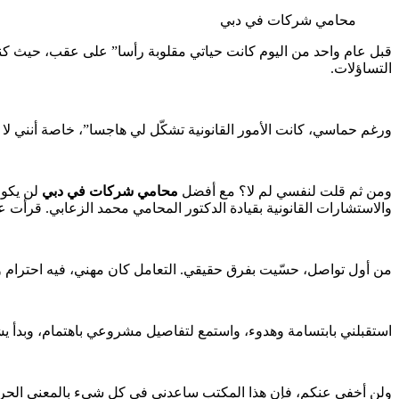
محامي شركات في دبي
قبل عام واحد من اليوم كانت حياتي مقلوبة رأسا” على عقب، حيث كن
التساؤلات.
ورغم حماسي، كانت الأمور القانونية تشكّل لي هاجسا”، خاصة أنني لا 
ومن ثم قلت لنفسي لم لا؟ مع أفضل
محامي شركات في دبي
لن يكون
والاستشارات القانونية بقيادة الدكتور المحامي محمد الزعابي. قرأت ع
من أول تواصل، حسّيت بفرق حقيقي. التعامل كان مهني، فيه احترام وو
استقبلني بابتسامة وهدوء، واستمع لتفاصيل مشروعي باهتمام، وبدأ ي
ولن أخفي عنكم، فإن هذا المكتب ساعدني في كل شيء بالمعنى الحرفي 