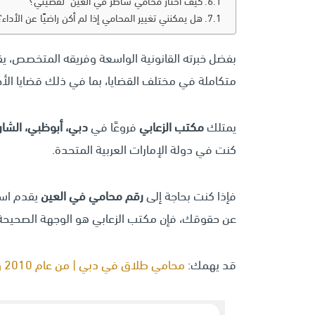
كيف أختار محامي شاطر في العين لقضيتي؟
هل يمكنني تغيير المحامي إذا لم أكن راضيًا عن الأداء؟
بفضل خبرته القانونية الواسعة وفريقه المتخصص، 
متكاملة في مختلف القضايا، بما في ذلك قضايا الأحوال
يمتلك
مكتب الزعابي
فروعًا في
دبي، أبوظبي، الشار
كنت في دولة الإمارات العربية المتحدة.
فإذا كنت بحاجة إلى
رقم محامي في العين
يقدم است
عن حقوقك، فإن مكتب الزعابي هو الوجهة الصحيحة ل
قد يهمك:
محامي طلاق في دبي | من عام 2010 وحتى اليوم القانون شغفنا والمهنية مسارنا