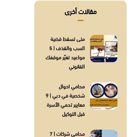
مقالات أخرى
متى تسقط قضية
السب والقذف | 5
مواعيد تغيّر موقفك
القانوني
محامي احوال
شخصية في دبي | 9
معايير تحمي الأسرة
قبل التوكيل
محامي شركات | 7