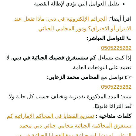
تقليل العوامل التي تؤدي لإطالة القضية
اقرأ أيضا”:
الجرائم الإلكترونية في دبي: ماذا تفعل عند
الابتزاز أو الاختراق؟ ودور المحامي الجنائي
📞
للتواصل المباشر:
0505225262
إذا كنت تتساءل
كم ستستغرق قضيتك الجنائية في دبي
، لا
تعتمد على التوقعات العامة.
👉 تواصل مع
المحامي محمد الزعابي
:
0505225262
تنبيه: المدد المذكورة تقديرية وتختلف حسب كل حالة ولا
تُعد التزامًا قانونيًا.
كلمات مفتاحية :
تسريع القضايا في المحاكم الإماراتية
كم
تستغرق المحاكمة الجنائية
محامي جنائي دبي
محمد
الزعابي استشارات جنائية
مدة القضايا الجنائية في دبي