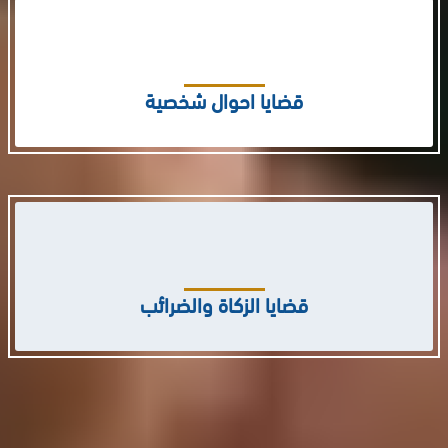
قضايا احوال شخصية
قضايا الزكاة والضرائب