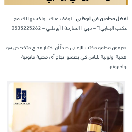
افضل محامين في ابوظبي
…
نوقف وياك.. ونكسبها لك مع
مكتب الزعابي!” – دبي | الشارقة | أبوظبي – 0505225262
يعرفون محامو مكتب الزعابي جيداً أن اختيار محامٍ متخصص هو
اهمية اولولية للناس كي يضمنوا نجاح أي قضية قانونية
يواجهونها.