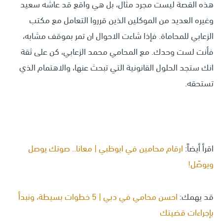
هذه القصة ليست مجرد مثال، بل هي واقع قد عاشه سعيد
وغيره العديد من الموكلين الذين قرروا التعامل مع مكتب
الزعابي للمحاماة. فإذا شاءت الاحوال ان تمر بموقف مشابه،
فأنت لست وحدك. مع المحامي محمد الزعابي، كن على ثقة
انك ستجد الحلول القانونية التي تبحث عنها، والاهتمام الذي
تستحقه.
اقرأ أيضاً:
ارقام محامين في ابوظبي | معانا.. صوتك يوصل
ويوصّل!
قد يهمك:
احسن محامي في دبي | 5 خطوات بسيطة، ونبدأ
بإجراءات قضيتك