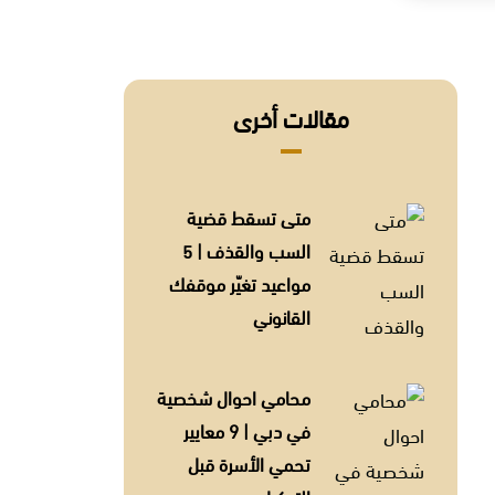
مقالات أخرى
متى تسقط قضية
السب والقذف | 5
مواعيد تغيّر موقفك
القانوني
محامي احوال شخصية
في دبي | 9 معايير
تحمي الأسرة قبل