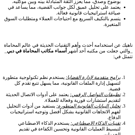
بوضوح وصدق، مما يعزز الثقة المتبادلة بينه وبين موكليه.
يعتمد على تحليل عميق لكل جوانب القضية، مما يساعد في
صياغة استراتيجيات قانونية فعالة.
يتسم بالتكيف السريع مع احتياجات العملاء ومتطلبات السوق
المتغيرة.
ناهيك عن استخدامه أحدث وأهم التقنيات الحديثة في عالم المحاماة
_والتي جعلت من مكتبه أحد أشهر
أسماء مكاتب المحاماة في دبي
_
تتمثل في:
برامج متقدمة لإدارة القضايا:
يستخدم نظم تكنولوجية متطورة
لتسهيل إدارة الملفات القانونية، مما يسهل تتبع تقدم كل
قضية.
تطبيقات التواصل الرقمي:
يعتمد على أدوات الاتصال الحديثة
لتقديم استشارات فورية وفعالة للعملاء.
تحليل البيانات القانونية المتطورة:
يستفيد من أدوات التحليل
لفهم الاتجاهات القانونية بشكل أفضل وتوجيه استراتيجيات
الدفاع.
تقنيات الذكاء الاصطناعي:
يستخدم الذكاء الاصطناعي
لتبسيط العمليات القانونية وتحسين الكفاءة في تقديم
الخدمات.