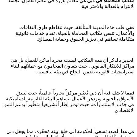
مكاتب المحاماة في دبي
هي معالم بارزة في عالم القانون، تجسد
الالتزام بالعدالة والاحترافية.
ففي قلب هذه المدينة المتألقة، حيث تتقاطع طرق الثقافات
والأعمال، تنبض مكاتب المحاماة بالحياة، تقدم خدمات قانونية
متكاملة تساهم في تعزيز الحقوق وحماية المصالح.
الجدير بالذكر أن هذه المكاتب ليست مجرد أماكن للعمل، بل هي
مراكز للابتكار القانوني، حيث يتعاون المحامون مع عملائهم لبناء
استراتيجيات قانونية تضمن النجاح في بيئة تنافسية.
فمما لا شك فيه أن دبي تُعتَبر مركزاً تجارياً عالمياً، حيث تنبض
الأسواق بالحيوية وتزدهر الأعمال. تساهم البيئة القانونية الديناميكية
في جذب الاستثمارات، حيث توفر إطاراً تشريعياً متطوراً يدعم النمو
الاقتصادي.
في هذا الصدد تسعى الحكومة إلى خلق بيئة مُحفّزة، مما يجعل دبي