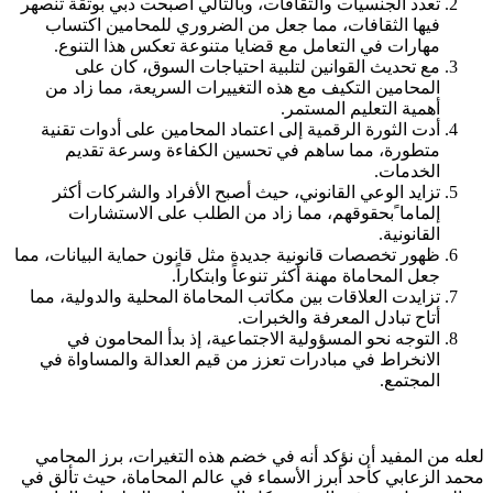
تعدد الجنسيات والثقافات، وبالتالي أصبحت دبي بوتقة تنصهر
فيها الثقافات، مما جعل من الضروري للمحامين اكتساب
مهارات في التعامل مع قضايا متنوعة تعكس هذا التنوع.
مع تحديث القوانين لتلبية احتياجات السوق، كان على
المحامين التكيف مع هذه التغييرات السريعة، مما زاد من
أهمية التعليم المستمر.
أدت الثورة الرقمية إلى اعتماد المحامين على أدوات تقنية
متطورة، مما ساهم في تحسين الكفاءة وسرعة تقديم
الخدمات.
تزايد الوعي القانوني، حيث أصبح الأفراد والشركات أكثر
إلماما ًبحقوقهم، مما زاد من الطلب على الاستشارات
القانونية.
ظهور تخصصات قانونية جديدة مثل قانون حماية البيانات، مما
جعل المحاماة مهنة أكثر تنوعاً وابتكاراً.
تزايدت العلاقات بين مكاتب المحاماة المحلية والدولية، مما
أتاح تبادل المعرفة والخبرات.
التوجه نحو المسؤولية الاجتماعية، إذ بدأ المحامون في
الانخراط في مبادرات تعزز من قيم العدالة والمساواة في
المجتمع.
لعله من المفيد أن نؤكد أنه في خضم هذه التغيرات، برز المحامي
محمد الزعابي كأحد أبرز الأسماء في عالم المحاماة، حيث تألق في