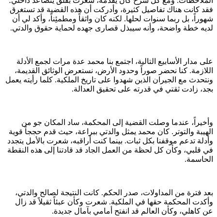
الملاحظات. ومع كل شرح كان يقدمه، شعرت بقلق يتصاعد داخلي؛
فقد كانت هناك تفاصيل كثيرة، وأدركت أن هذه القضية قد تستغرق
شهوراً، بل ربما سنوات لحلها. لكنه كان واثقاً ومطمئِناً، وأكد لي أن
لديه خطة واضحة، وأنه سيبذل قصارى جهده لحماية حقوق والدتي.
على مدار الأسابيع التالية، اجتمع بنا محمد عدة مرات لجمع الأدلة
اللازمة. كنا نحضر صوراً وحدود الأرض، نستعرض الوثائق القديمة،
ونتحدث مع الجيران الذين شهدوا على تاريخ الملكية. كلما رأيته يعمل
بجد، زادت ثقتي في قدرته على تحقيق العدالة.
وأخيراً، عندما وصلت القضية إلى المحكمة، ساد المكان جو من
الهيبة والتوتر. كان محمد يمثل والدتي ببراعة، حيث قدم حججاً قوية
وأدلة تدعم موقفنا بكل ثبات. بينما كنت أراقبه، شعرت بالأمل يتجدد
في قلبي، وكأن كل لحظة من العمل الجاد قد قادتنا إلى هذه النقطة
الحاسمة.
بعد فترة من المداولات، صدر الحكم. كانت النتيجة لصالح والدتي،
وأكدت المحكمة حقها في الملكية. شعرت وكأن عبئاً ثقيلاً قد زال
عن كاهلي، وكأن العالم قد انفتح أمامي بآمال جديدة.