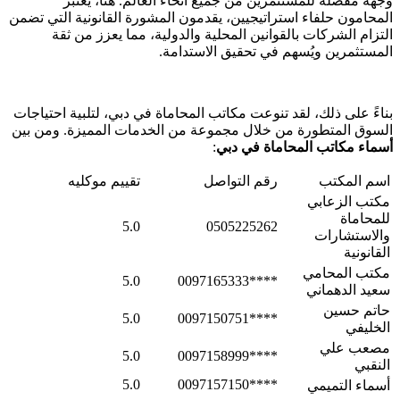
وجهة مُفضَّلة للمستثمرين من جميع أنحاء العالم. هنا، يُعتبر
المحامون حلفاء استراتيجيين، يقدمون المشورة القانونية التي تضمن
التزام الشركات بالقوانين المحلية والدولية، مما يعزز من ثقة
المستثمرين ويُسهم في تحقيق الاستدامة.
بناءً على ذلك، لقد تنوعت مكاتب المحاماة في دبي، لتلبية احتياجات
السوق المتطورة من خلال مجموعة من الخدمات المميزة. ومن بين
أسماء مكاتب المحاماة في دبي
:
اسم المكتب
رقم التواصل
تقييم موكليه
مكتب الزعابي
للمحاماة
5.0
0505225262
والاستشارات
القانونية
مكتب المحامي
5.0
****0097165333
سعيد الدهماني
حاتم حسين
5.0
****0097150751
الخليفي
مصعب علي
5.0
****0097158999
النقبي
5.0
****0097157150
أسماء التميمي