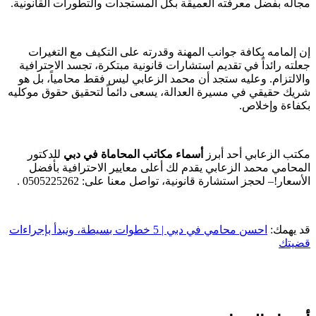
مجاله بفضل معرفته العميقة بكل المستجدات والتطورات القانونية.
إن إلمامه بكافة جوانب المهنة وقدرته على التكيف مع التغيرات
جعلته رائداً في تقديم استشارات قانونية مبتكرة، تجسد الاحترافية
والالتزام. وعليه ستجد أن محمد الزعابي ليس فقط محامياً، بل هو
شريك حقيقي في مسيرة العدالة، يسعى دائماً لتحقيق حقوق موكليه
بكفاءة وإخلاص.
مكتب الزعابي أحد أبرز
أسماء مكاتب المحاماة في دبي
للدكتور
المحامي محمد الزعابي يقدم لك أعلى معايير الاحترافية بأفضل
الأسعار!– لحجز استشارة قانونية، تواصل معنا على: 0505225262 .
قد يهمك:
احسن محامي في دبي | 5 خطوات بسيطة، ونبدأ بإجراءات
قضيتك